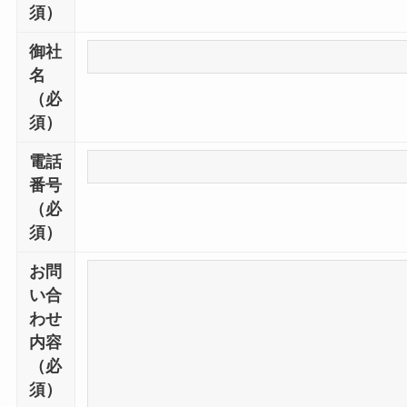
須）
御社
名
（必
須）
電話
番号
（必
須）
お問
い合
わせ
内容
（必
須）