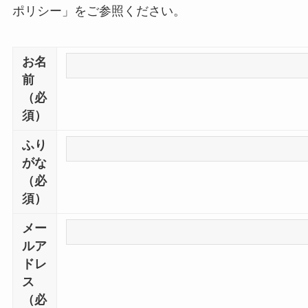
ポリシー」をご参照ください。
お名
前
（必
須）
ふり
がな
（必
須）
メー
ルア
ドレ
ス
（必